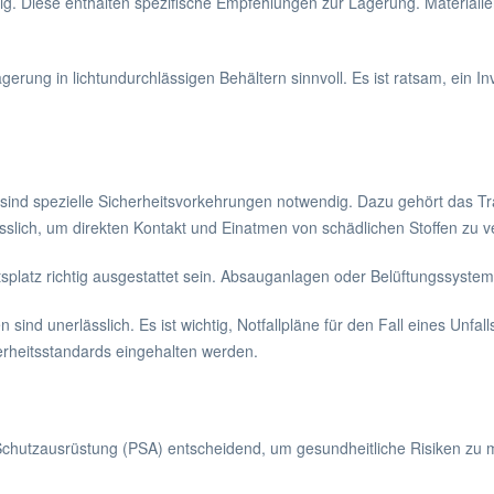
tig. Diese enthalten spezifische Empfehlungen zur Lagerung. Materiali
 Lagerung in lichtundurchlässigen Behältern sinnvoll. Es ist ratsam, ei
 sind spezielle Sicherheitsvorkehrungen notwendig. Dazu gehört das 
sslich, um direkten Kontakt und Einatmen von schädlichen Stoffen zu 
splatz richtig ausgestattet sein. Absauganlagen oder Belüftungssysteme
ind unerlässlich. Es ist wichtig, Notfallpläne für den Fall eines Unf
erheitsstandards eingehalten werden.
chutzausrüstung (PSA) entscheidend, um gesundheitliche Risiken zu mi